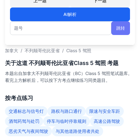
上一题
下一题
AI解析
跳转
题号
加拿大
/
不列颠哥伦比亚省
/
Class 5 驾照
关于这道 不列颠哥伦比亚省Class 5 驾照 考题
本题出自加拿大不列颠哥伦比亚省（BC）Class 5 驾照笔试题库。
看完上方解析后，可以按下方考点继续练习同类题目。
按考点练习
交通标志与信号灯
路权与路口通行
限速与安全车距
酒驾药驾与处罚
停车与临时停靠规则
高速公路驾驶
恶劣天气与夜间驾驶
与其他道路使用者共处