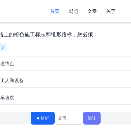
首页
驾照
文章
关于
路上的橙色施工标志和锥形路标，您必须：
 3
车道终点
工工人和设备
行车速度
AI解析
跳转
题号