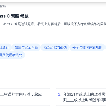
C 驾照
s C 驾照 考题
Class C 驾照笔试题库。看完上方解析后，可以按下方考点继续练习同
口通行
限速与安全车距
酒驾药驾与处罚
停车与临时停靠规则
道路使用者共处
道上错误的方向行驶，您应
2.
年满21岁或以上的驾驶员
到____或以上时驾驶车