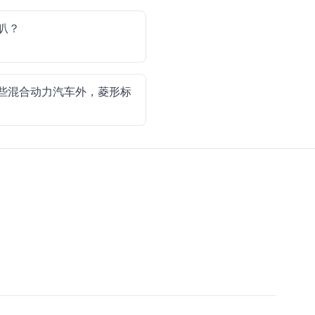
叭？
些混合动力汽车外，菱形标