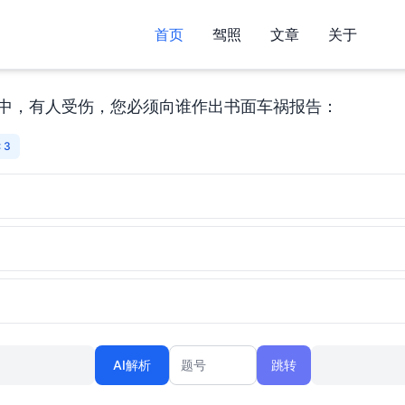
首页
驾照
文章
关于
中，有人受伤，您必须向谁作出书面车祸报告：
 3
）
）
AI解析
跳转
题号