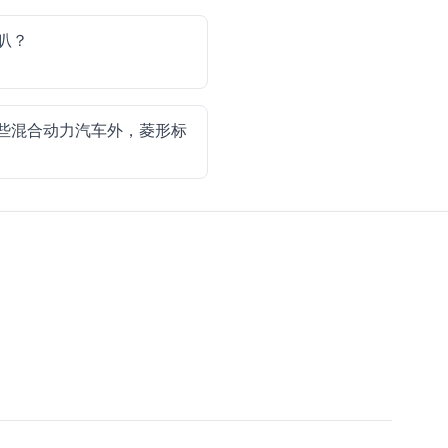
叭？
些混合动力汽车外，菱形标