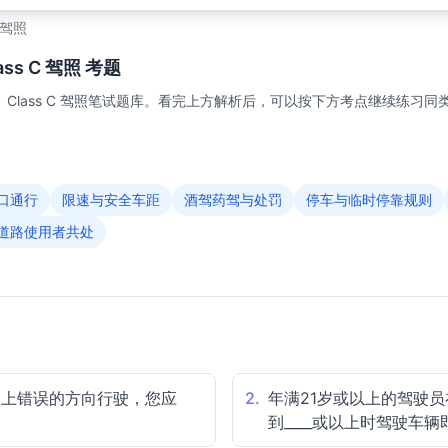
C 驾照
s C 驾照 考题
Class C 驾照笔试题库。看完上方解析后，可以按下方考点继续练习同
口通行
限速与安全车距
酒驾药驾与处罚
停车与临时停靠规则
道路使用者共处
道上错误的方向行驶，您应
2.
年满21岁或以上的驾驶员
到____或以上时驾驶车