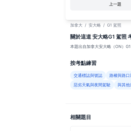
上一題
加拿大
/
安大略
/
G1 駕照
關於這道 安大略G1 駕照 
本題出自加拿大安大略（ON）G
按考點練習
交通標誌與號誌
路權與路口
惡劣天氣與夜間駕駛
與其他
相關題目