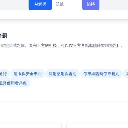
AI解析
跳轉
題號
考題
1 駕照筆試題庫。看完上方解析後，可以按下方考點繼續練習同類題目。
通行
速限與安全車距
酒駕藥駕與處罰
停車與臨時停靠規則
道路使用者共處