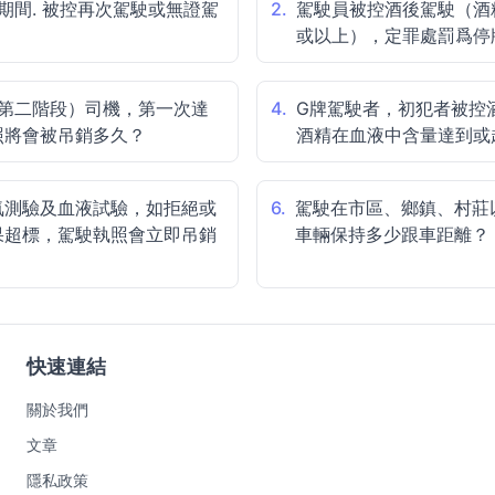
期間. 被控再次駕駛或無證駕
2.
駕駛員被控酒後駕駛（酒精
？
或以上），定罪處罰爲停
（第二階段）司機，第一次達
4.
G牌駕駛者，初犯者被控
照將會被吊銷多久？
酒精在血液中含量達到或
氣測驗及血液試驗，如拒絕或
6.
駕駛在市區、鄉鎮、村莊
果超標，駕駛執照會立即吊銷
車輛保持多少跟車距離？
快速連結
關於我們
文章
隱私政策