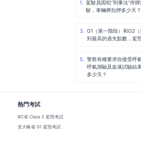
1.
駕駛員因犯“刑事法”停牌
駛，車輛將扣押多少天
3.
G1（第一階段）和G2
到最高的過失點數，駕
5.
警察有權要求你接受呼
呼氣測驗及血液試驗結
多少天？
熱門考試
BC省 Class 5 駕照考試
安大略省 G1 駕照考試