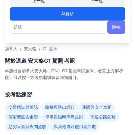
上一題
下一題
AI解析
跳轉
題號
加拿大
/
安大略
/
G1 駕照
關於這道 安大略G1 駕照 考題
本題出自加拿大安大略（ON）G1 駕照筆試題庫。看完上方解析
後，可以按下方考點繼續練習同類題目。
按考點練習
交通標誌與號誌
路權與路口通行
速限與安全車距
酒駕藥駕與處罰
停車與臨時停靠規則
高速公路駕駛
惡劣天氣與夜間駕駛
與其他道路使用者共處