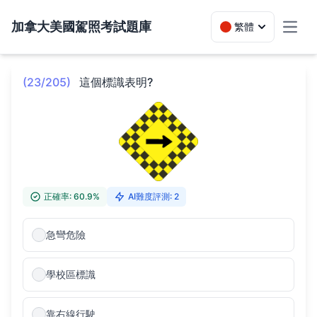
加拿大美國駕照考試題庫
繁體
Toggl
(23/205)
這個標識表明?
正確率: 60.9%
AI難度評測: 2
急彎危險
學校區標識
靠右線行駛