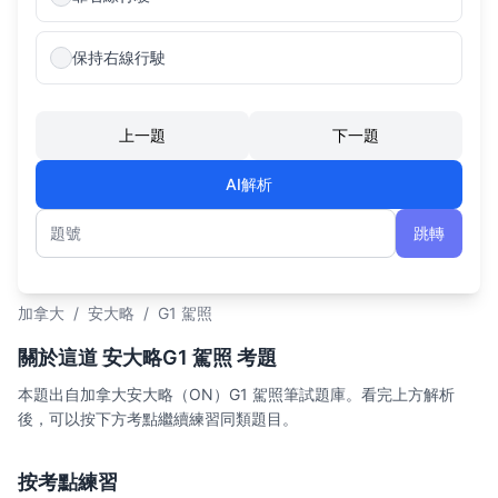
保持右線行駛
上一題
下一題
AI解析
跳轉
題號
加拿大
/
安大略
/
G1 駕照
關於這道 安大略G1 駕照 考題
本題出自加拿大安大略（ON）G1 駕照筆試題庫。看完上方解析
後，可以按下方考點繼續練習同類題目。
按考點練習