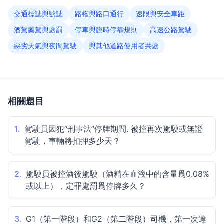
交通標誌與號誌
路權與路口通行
速限與安全車距
酒駕藥駕與處罰
停車與臨時停靠規則
高速公路駕駛
惡劣天氣與夜間駕駛
與其他道路使用者共處
相關題目
1.
駕駛員因犯“刑事法”停牌期間. 被控再次駕駛或無證
駕駛，車輛將扣押多少天？
2.
駕駛員被控酒後駕駛（酒精在血液中的含量爲0.08%
或以上），定罪處罰爲停牌多久？
3.
G1（第一階段）和G2（第二階段）司機，第一次達