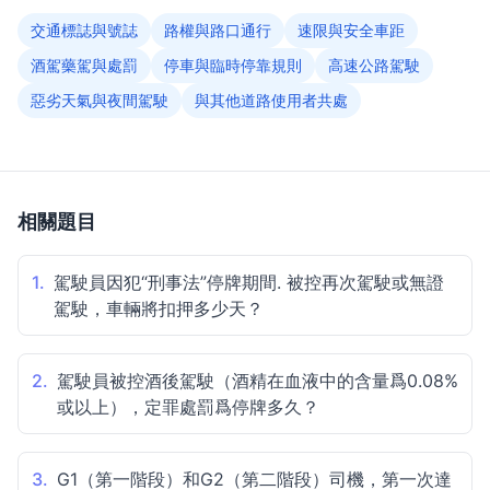
交通標誌與號誌
路權與路口通行
速限與安全車距
酒駕藥駕與處罰
停車與臨時停靠規則
高速公路駕駛
惡劣天氣與夜間駕駛
與其他道路使用者共處
相關題目
1.
駕駛員因犯“刑事法”停牌期間. 被控再次駕駛或無證
駕駛，車輛將扣押多少天？
2.
駕駛員被控酒後駕駛（酒精在血液中的含量爲0.08%
或以上），定罪處罰爲停牌多久？
3.
G1（第一階段）和G2（第二階段）司機，第一次達