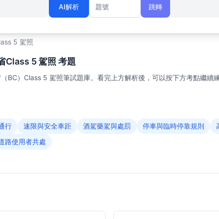
AI解析
跳轉
題號
lass 5 駕照
lass 5 駕照 考題
BC）Class 5 駕照筆試題庫。看完上方解析後，可以按下方考點繼續
通行
速限與安全車距
酒駕藥駕與處罰
停車與臨時停靠規則
道路使用者共處