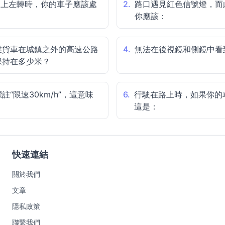
道上左轉時，你的車子應該處
2.
路口遇見紅色信號燈，而
你應該：
業貨車在城鎮之外的高速公路
4.
無法在後視鏡和側鏡中看
保持在多少米？
“限速30km/h”，這意味
6.
行駛在路上時，如果你的
這是：
快速連結
關於我們
文章
隱私政策
聯繫我們