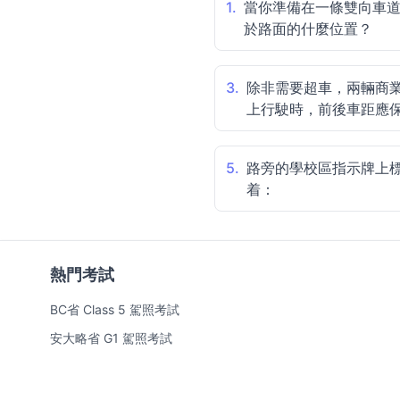
1.
當你準備在一條雙向車
於路面的什麼位置？
3.
除非需要超車，兩輛商
上行駛時，前後車距應
5.
路旁的學校區指示牌上標註
着：
熱門考試
BC省 Class 5 駕照考試
安大略省 G1 駕照考試