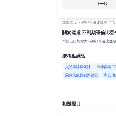
上一題
加拿大
/
不列顛哥倫比亞省
/
C
關於這道 不列顛哥倫比亞省C
本題出自加拿大不列顛哥倫比亞省（
按考點練習
交通標誌與號誌
路權與路口
惡劣天氣與夜間駕駛
與其他
相關題目