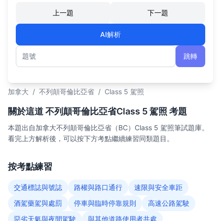
上一題
下一題
AI解析
跳轉
題號
加拿大
/
不列顛哥倫比亞省
/
Class 5 駕照
關於這道 不列顛哥倫比亞省Class 5 駕照 考題
本題出自加拿大不列顛哥倫比亞省（BC）Class 5 駕照筆試題庫。
看完上方解析後，可以按下方考點繼續練習同類題目。
按考點練習
交通標誌與號誌
路權與路口通行
速限與安全車距
酒駕藥駕與處罰
停車與臨時停靠規則
高速公路駕駛
惡劣天氣與夜間駕駛
與其他道路使用者共處