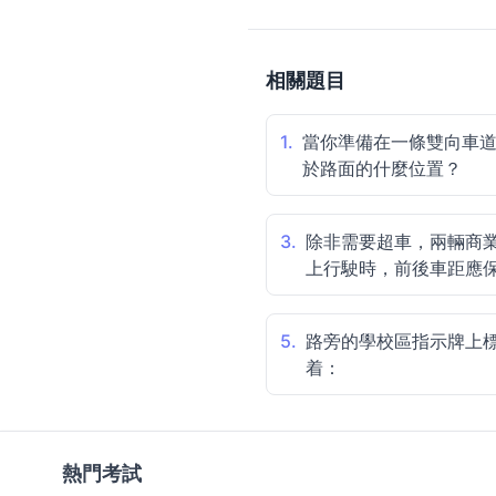
相關題目
1.
當你準備在一條雙向車
於路面的什麼位置？
3.
除非需要超車，兩輛商
上行駛時，前後車距應
5.
路旁的學校區指示牌上標註
着：
熱門考試