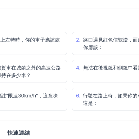
道上左轉時，你的車子應該處
2.
路口遇見紅色信號燈，而
你應該：
業貨車在城鎮之外的高速公路
4.
無法在後視鏡和側鏡中看
保持在多少米？
“限速30km/h”，這意味
6.
行駛在路上時，如果你的
這是：
快速連結