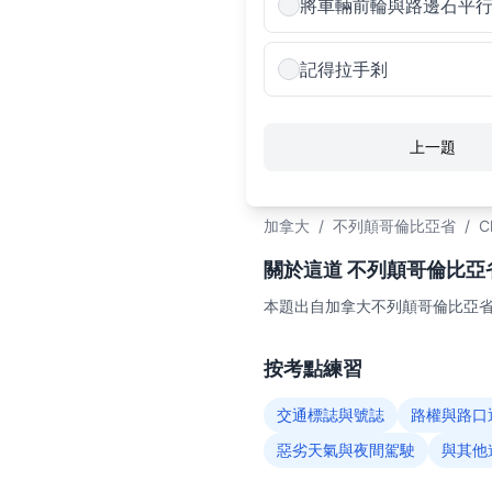
將車輛前輪與路邊石平
記得拉手剎
上一題
加拿大
/
不列顛哥倫比亞省
/
C
關於這道 不列顛哥倫比亞省C
本題出自加拿大不列顛哥倫比亞省（
按考點練習
交通標誌與號誌
路權與路口
惡劣天氣與夜間駕駛
與其他