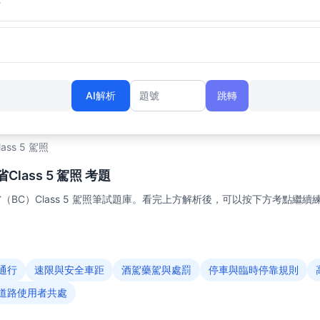
行
AI解析
跳轉
題號
lass 5 駕照
lass 5 駕照 考題
BC）Class 5 駕照筆試題庫。看完上方解析後，可以按下方考點繼續
通行
速限與安全車距
酒駕藥駕與處罰
停車與臨時停靠規則
道路使用者共處