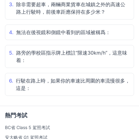
3.
除非需要超車，兩輛商業貨車在城鎮之外的高速公
路上行駛時，前後車距應保持在多少米？
4.
無法在後視鏡和側鏡中看到的區域被稱爲：
5.
路旁的學校區指示牌上標註“限速30km/h”，這意味
着：
6.
行駛在路上時，如果你的車速比周圍的車流慢很多，
這是：
熱門考試
BC省 Class 5 駕照考試
安大略省 G1 駕照考試