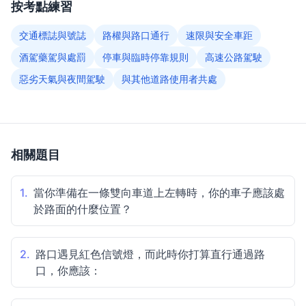
按考點練習
交通標誌與號誌
路權與路口通行
速限與安全車距
酒駕藥駕與處罰
停車與臨時停靠規則
高速公路駕駛
惡劣天氣與夜間駕駛
與其他道路使用者共處
相關題目
1.
當你準備在一條雙向車道上左轉時，你的車子應該處
於路面的什麼位置？
2.
路口遇見紅色信號燈，而此時你打算直行通過路
口，你應該：