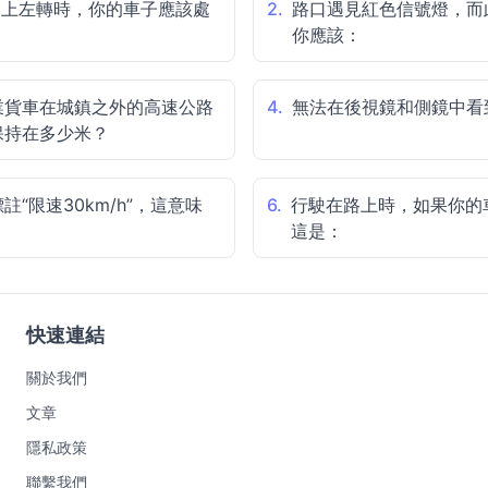
道上左轉時，你的車子應該處
2.
路口遇見紅色信號燈，而
你應該：
業貨車在城鎮之外的高速公路
4.
無法在後視鏡和側鏡中看
保持在多少米？
“限速30km/h”，這意味
6.
行駛在路上時，如果你的
這是：
快速連結
關於我們
文章
隱私政策
聯繫我們