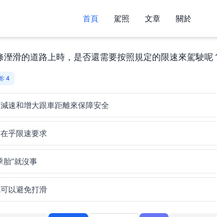
首頁
駕照
文章
關於
條溼滑的道路上時，是否還需要按照規定的限速來駕駛呢
: 4
要減速和增大跟車距離來保障安全
用在乎限速要求
季胎”就沒事
就可以避免打滑