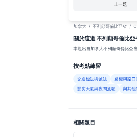
上一題
加拿大
/
不列顛哥倫比亞省
/
C
關於這道 不列顛哥倫比亞省C
本題出自加拿大不列顛哥倫比亞省（
按考點練習
交通標誌與號誌
路權與路口
惡劣天氣與夜間駕駛
與其他
相關題目