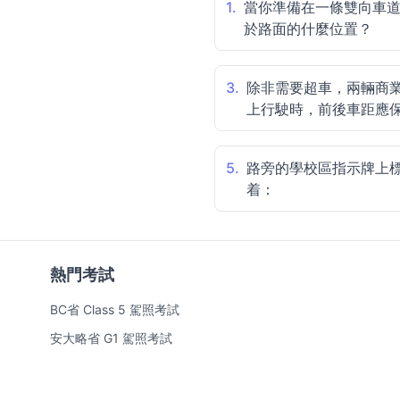
1.
當你準備在一條雙向車
於路面的什麼位置？
3.
除非需要超車，兩輛商
上行駛時，前後車距應
5.
路旁的學校區指示牌上標註
着：
熱門考試
BC省 Class 5 駕照考試
安大略省 G1 駕照考試