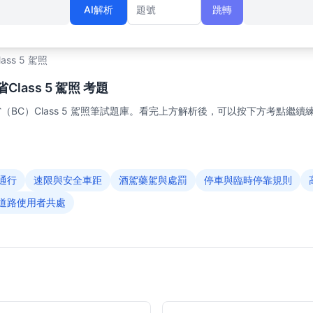
AI解析
跳轉
題號
lass 5 駕照
lass 5 駕照 考題
BC）Class 5 駕照筆試題庫。看完上方解析後，可以按下方考點繼續
通行
速限與安全車距
酒駕藥駕與處罰
停車與臨時停靠規則
道路使用者共處