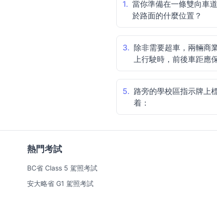
1.
當你準備在一條雙向車
於路面的什麼位置？
3.
除非需要超車，兩輛商
上行駛時，前後車距應
5.
路旁的學校區指示牌上標註
着：
熱門考試
BC省 Class 5 駕照考試
安大略省 G1 駕照考試