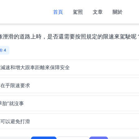
首頁
駕照
文章
關於
條溼滑的道路上時，是否還需要按照規定的限速來駕駛呢
: 4
要減速和增大跟車距離來保障安全
用在乎限速要求
季胎”就沒事
就可以避免打滑