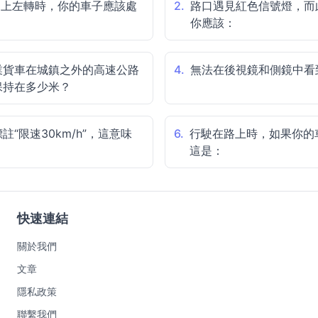
道上左轉時，你的車子應該處
2.
路口遇見紅色信號燈，而
你應該：
業貨車在城鎮之外的高速公路
4.
無法在後視鏡和側鏡中看
保持在多少米？
“限速30km/h”，這意味
6.
行駛在路上時，如果你的
這是：
快速連結
關於我們
文章
隱私政策
聯繫我們