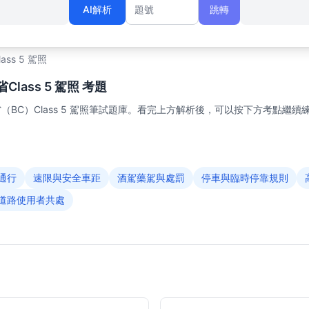
AI解析
跳轉
題號
lass 5 駕照
lass 5 駕照 考題
BC）Class 5 駕照筆試題庫。看完上方解析後，可以按下方考點繼續
通行
速限與安全車距
酒駕藥駕與處罰
停車與臨時停靠規則
道路使用者共處