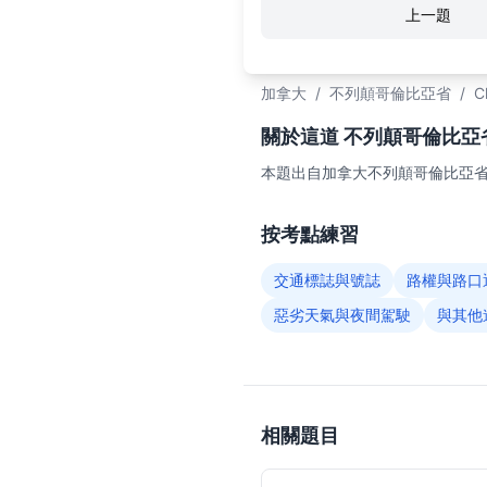
上一題
加拿大
/
不列顛哥倫比亞省
/
C
關於這道 不列顛哥倫比亞省C
本題出自加拿大不列顛哥倫比亞省（
按考點練習
交通標誌與號誌
路權與路口
惡劣天氣與夜間駕駛
與其他
相關題目