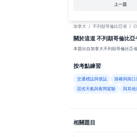
上一題
加拿大
/
不列顛哥倫比亞省
/
C
關於這道 不列顛哥倫比亞省C
本題出自加拿大不列顛哥倫比亞省（
按考點練習
交通標誌與號誌
路權與路口
惡劣天氣與夜間駕駛
與其他
相關題目