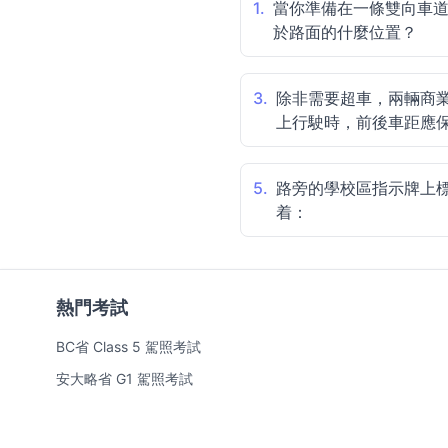
1.
當你準備在一條雙向車
於路面的什麼位置？
3.
除非需要超車，兩輛商
上行駛時，前後車距應
5.
路旁的學校區指示牌上標註
着：
熱門考試
BC省 Class 5 駕照考試
安大略省 G1 駕照考試