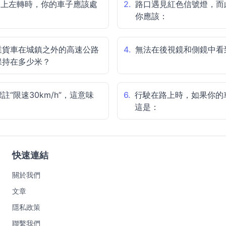
道上左轉時，你的車子應該處
2.
路口遇見紅色信號燈，而
你應該：
業貨車在城鎮之外的高速公路
4.
無法在後視鏡和側鏡中看
保持在多少米？
“限速30km/h”，這意味
6.
行駛在路上時，如果你的
這是：
快速連結
關於我們
文章
隱私政策
聯繫我們