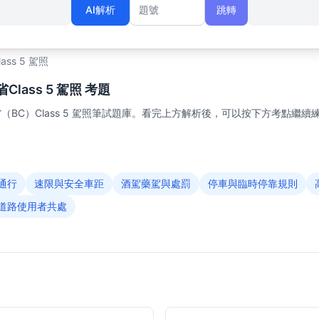
AI解析
跳轉
題號
lass 5 駕照
lass 5 駕照 考題
BC）Class 5 駕照筆試題庫。看完上方解析後，可以按下方考點繼續
通行
速限與安全車距
酒駕藥駕與處罰
停車與臨時停靠規則
道路使用者共處