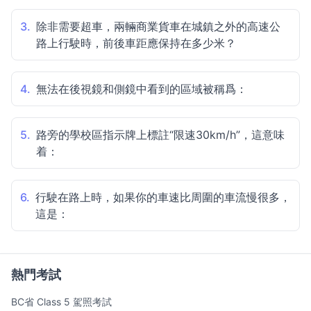
3.
除非需要超車，兩輛商業貨車在城鎮之外的高速公
路上行駛時，前後車距應保持在多少米？
4.
無法在後視鏡和側鏡中看到的區域被稱爲：
5.
路旁的學校區指示牌上標註“限速30km/h”，這意味
着：
6.
行駛在路上時，如果你的車速比周圍的車流慢很多，
這是：
熱門考試
BC省 Class 5 駕照考試