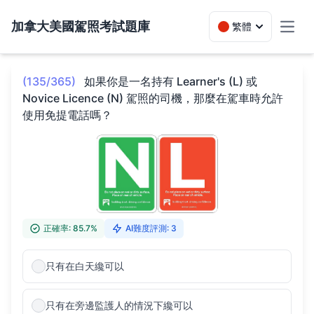
加拿大美國駕照考試題庫
繁體
Toggl
(135/365)
如果你是一名持有 Learner's (L) 或
Novice Licence (N) 駕照的司機，那麼在駕車時允許
使用免提電話嗎？
正確率: 85.7%
AI難度評測: 3
只有在白天纔可以
只有在旁邊監護人的情況下纔可以