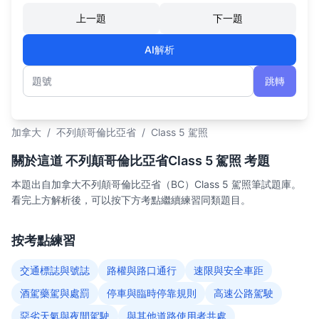
上一題
下一題
AI解析
跳轉
題號
加拿大
/
不列顛哥倫比亞省
/
Class 5 駕照
關於這道 不列顛哥倫比亞省Class 5 駕照 考題
本題出自加拿大不列顛哥倫比亞省（BC）Class 5 駕照筆試題庫。
看完上方解析後，可以按下方考點繼續練習同類題目。
按考點練習
交通標誌與號誌
路權與路口通行
速限與安全車距
酒駕藥駕與處罰
停車與臨時停靠規則
高速公路駕駛
惡劣天氣與夜間駕駛
與其他道路使用者共處