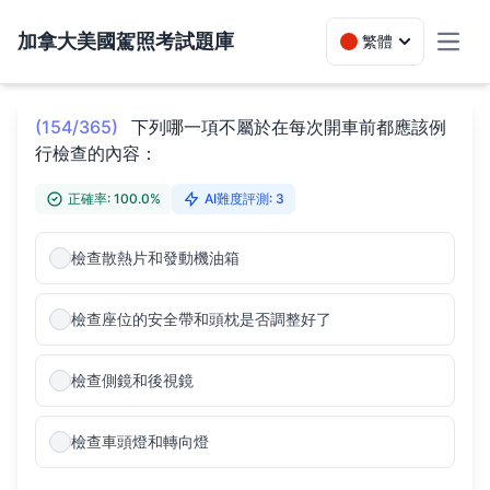
加拿大美國駕照考試題庫
繁體
Toggl
(154/365)
下列哪一項不屬於在每次開車前都應該例
行檢查的內容：
正確率: 100.0%
AI難度評測: 3
檢查散熱片和發動機油箱
檢查座位的安全帶和頭枕是否調整好了
檢查側鏡和後視鏡
檢查車頭燈和轉向燈