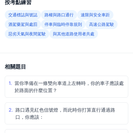
按考點練習
交通標誌與號誌
路權與路口通行
速限與安全車距
酒駕藥駕與處罰
停車與臨時停靠規則
高速公路駕駛
惡劣天氣與夜間駕駛
與其他道路使用者共處
相關題目
1.
當你準備在一條雙向車道上左轉時，你的車子應該處
於路面的什麼位置？
2.
路口遇見紅色信號燈，而此時你打算直行通過路
口，你應該：