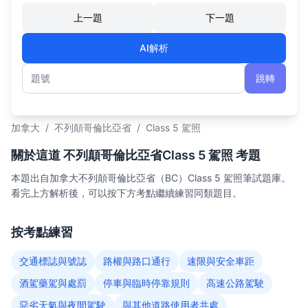
上一題
下一題
AI解析
跳轉
題號
加拿大
/
不列顛哥倫比亞省
/
Class 5 駕照
關於這道 不列顛哥倫比亞省Class 5 駕照 考題
本題出自加拿大不列顛哥倫比亞省（BC）Class 5 駕照筆試題庫。
看完上方解析後，可以按下方考點繼續練習同類題目。
按考點練習
交通標誌與號誌
路權與路口通行
速限與安全車距
酒駕藥駕與處罰
停車與臨時停靠規則
高速公路駕駛
惡劣天氣與夜間駕駛
與其他道路使用者共處