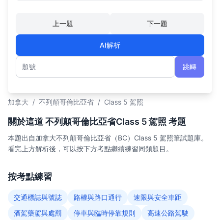
上一題
下一題
AI解析
跳轉
題號
加拿大
/
不列顛哥倫比亞省
/
Class 5 駕照
關於這道 不列顛哥倫比亞省Class 5 駕照 考題
本題出自加拿大不列顛哥倫比亞省（BC）Class 5 駕照筆試題庫。
看完上方解析後，可以按下方考點繼續練習同類題目。
按考點練習
交通標誌與號誌
路權與路口通行
速限與安全車距
酒駕藥駕與處罰
停車與臨時停靠規則
高速公路駕駛