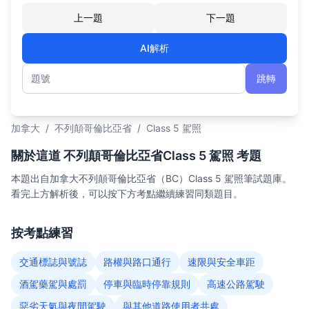
上一題
下一題
AI解析
跳轉
題號
加拿大
/
不列顛哥倫比亞省
/
Class 5 駕照
關於這道 不列顛哥倫比亞省Class 5 駕照 考題
本題出自加拿大不列顛哥倫比亞省（BC）Class 5 駕照筆試題庫。
看完上方解析後，可以按下方考點繼續練習同類題目。
按考點練習
交通標誌與號誌
路權與路口通行
速限與安全車距
酒駕藥駕與處罰
停車與臨時停靠規則
高速公路駕駛
惡劣天氣與夜間駕駛
與其他道路使用者共處