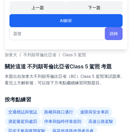
上一題
下一題
AI解析
跳轉
題號
加拿大
/
不列顛哥倫比亞省
/
Class 5 駕照
關於這道 不列顛哥倫比亞省Class 5 駕照 考題
本題出自加拿大不列顛哥倫比亞省（BC）Class 5 駕照筆試題庫。
看完上方解析後，可以按下方考點繼續練習同類題目。
按考點練習
交通標誌與號誌
路權與路口通行
速限與安全車距
酒駕藥駕與處罰
停車與臨時停靠規則
高速公路駕駛
惡劣天氣與夜間駕駛
與其他道路使用者共處