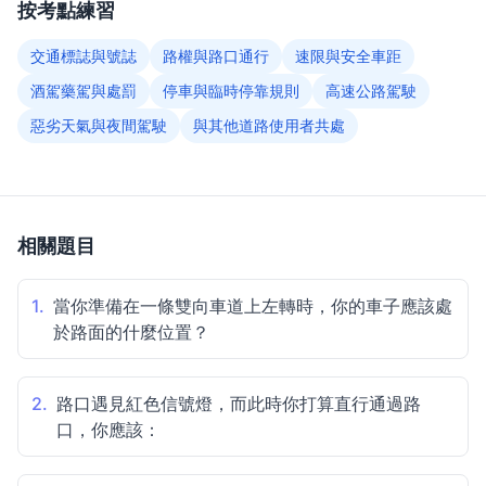
按考點練習
交通標誌與號誌
路權與路口通行
速限與安全車距
酒駕藥駕與處罰
停車與臨時停靠規則
高速公路駕駛
惡劣天氣與夜間駕駛
與其他道路使用者共處
相關題目
1.
當你準備在一條雙向車道上左轉時，你的車子應該處
於路面的什麼位置？
2.
路口遇見紅色信號燈，而此時你打算直行通過路
口，你應該：