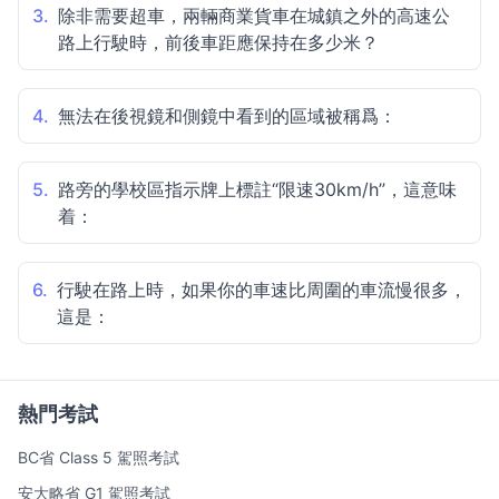
3.
除非需要超車，兩輛商業貨車在城鎮之外的高速公
路上行駛時，前後車距應保持在多少米？
4.
無法在後視鏡和側鏡中看到的區域被稱爲：
5.
路旁的學校區指示牌上標註“限速30km/h”，這意味
着：
6.
行駛在路上時，如果你的車速比周圍的車流慢很多，
這是：
熱門考試
BC省 Class 5 駕照考試
安大略省 G1 駕照考試