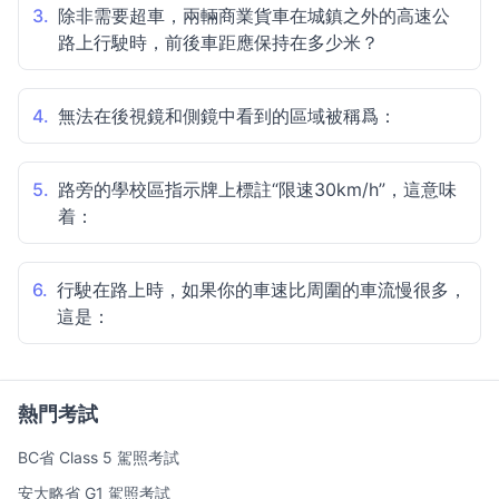
3.
除非需要超車，兩輛商業貨車在城鎮之外的高速公
路上行駛時，前後車距應保持在多少米？
4.
無法在後視鏡和側鏡中看到的區域被稱爲：
5.
路旁的學校區指示牌上標註“限速30km/h”，這意味
着：
6.
行駛在路上時，如果你的車速比周圍的車流慢很多，
這是：
熱門考試
BC省 Class 5 駕照考試
安大略省 G1 駕照考試