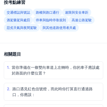
按考點練習
交通標誌與號誌
路權與路口通行
速限與安全車距
酒駕藥駕與處罰
停車與臨時停靠規則
高速公路駕駛
惡劣天氣與夜間駕駛
與其他道路使用者共處
相關題目
1.
當你準備在一條雙向車道上左轉時，你的車子應該處
於路面的什麼位置？
2.
路口遇見紅色信號燈，而此時你打算直行通過路
口，你應該：