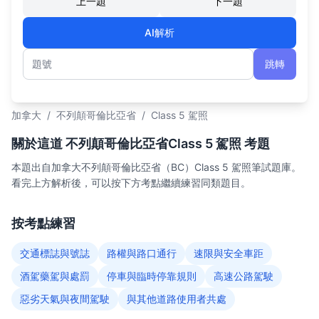
上一題
下一題
AI解析
跳轉
題號
加拿大
/
不列顛哥倫比亞省
/
Class 5 駕照
關於這道 不列顛哥倫比亞省Class 5 駕照 考題
本題出自加拿大不列顛哥倫比亞省（BC）Class 5 駕照筆試題庫。
看完上方解析後，可以按下方考點繼續練習同類題目。
按考點練習
交通標誌與號誌
路權與路口通行
速限與安全車距
酒駕藥駕與處罰
停車與臨時停靠規則
高速公路駕駛
惡劣天氣與夜間駕駛
與其他道路使用者共處