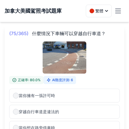
加拿大美國駕照考試題庫
繁體
Toggl
(75/365)
什麼情況下車輛可以穿越自行車道？
正確率: 80.0%
AI難度評測: 6
當你擁有一張許可時
穿越自行車道是違法的
當你想在路旁停車時