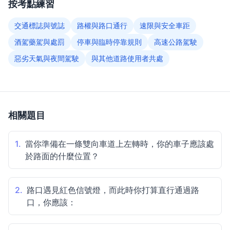
按考點練習
交通標誌與號誌
路權與路口通行
速限與安全車距
酒駕藥駕與處罰
停車與臨時停靠規則
高速公路駕駛
惡劣天氣與夜間駕駛
與其他道路使用者共處
相關題目
1.
當你準備在一條雙向車道上左轉時，你的車子應該處
於路面的什麼位置？
2.
路口遇見紅色信號燈，而此時你打算直行通過路
口，你應該：