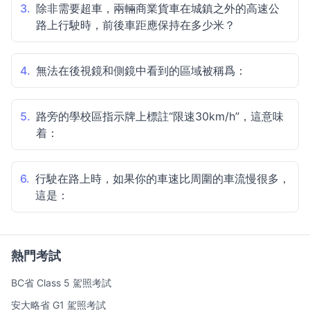
3.
除非需要超車，兩輛商業貨車在城鎮之外的高速公
路上行駛時，前後車距應保持在多少米？
4.
無法在後視鏡和側鏡中看到的區域被稱爲：
5.
路旁的學校區指示牌上標註“限速30km/h”，這意味
着：
6.
行駛在路上時，如果你的車速比周圍的車流慢很多，
這是：
熱門考試
BC省 Class 5 駕照考試
安大略省 G1 駕照考試