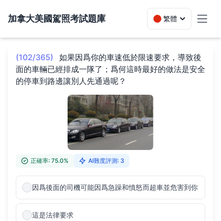
加拿大美國駕照考試題庫
繁體
Toggl
(102/365)
如果因爲你的車速低於限速要求，導致後
面的車輛已經排成一隊了；爲何這時最好的做法是安全
的停車到路邊讓別人先通過呢？
正確率: 75.0%
AI難度評測: 3
因爲後面的司機可能因爲急躁和憤怒而超車並危害到你
這是法律要求