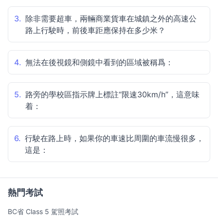
3.
除非需要超車，兩輛商業貨車在城鎮之外的高速公
路上行駛時，前後車距應保持在多少米？
4.
無法在後視鏡和側鏡中看到的區域被稱爲：
5.
路旁的學校區指示牌上標註“限速30km/h”，這意味
着：
6.
行駛在路上時，如果你的車速比周圍的車流慢很多，
這是：
熱門考試
BC省 Class 5 駕照考試