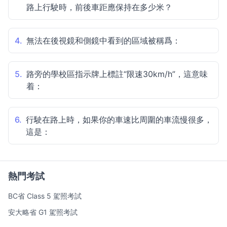
路上行駛時，前後車距應保持在多少米？
4.
無法在後視鏡和側鏡中看到的區域被稱爲：
5.
路旁的學校區指示牌上標註“限速30km/h”，這意味
着：
6.
行駛在路上時，如果你的車速比周圍的車流慢很多，
這是：
熱門考試
BC省 Class 5 駕照考試
安大略省 G1 駕照考試