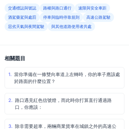
交通標誌與號誌
路權與路口通行
速限與安全車距
酒駕藥駕與處罰
停車與臨時停靠規則
高速公路駕駛
惡劣天氣與夜間駕駛
與其他道路使用者共處
相關題目
1.
當你準備在一條雙向車道上左轉時，你的車子應該處
於路面的什麼位置？
2.
路口遇見紅色信號燈，而此時你打算直行通過路
口，你應該：
3.
除非需要超車，兩輛商業貨車在城鎮之外的高速公