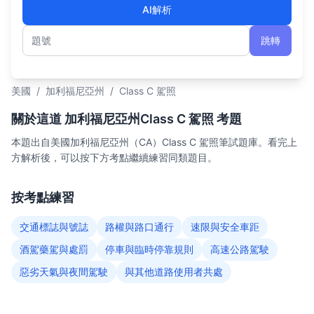
AI解析
跳轉
題號
美國
/
加利福尼亞州
/
Class C 駕照
關於這道 加利福尼亞州Class C 駕照 考題
本題出自美國加利福尼亞州（CA）Class C 駕照筆試題庫。看完上
方解析後，可以按下方考點繼續練習同類題目。
按考點練習
交通標誌與號誌
路權與路口通行
速限與安全車距
酒駕藥駕與處罰
停車與臨時停靠規則
高速公路駕駛
惡劣天氣與夜間駕駛
與其他道路使用者共處