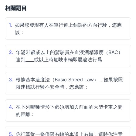
相關題目
1.
如果您發現有人在單行道上錯誤的方向行駛，您應
該：
2.
年滿21歲或以上的駕駛員在血液酒精濃度（BAC）
達到____或以上時駕駛車輛即屬違法行爲
3.
根據基本速度法（Basic Speed Law），如果按照
限速標誌行駛不安全時，您應該：
4.
在下列哪種情形下必須增加與前面的大型卡車之間
的距離：
5.
你打算從一條僅限右轉的車道上右轉，這時你注意