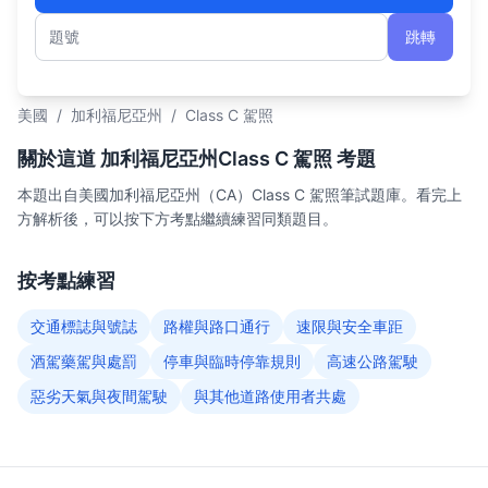
跳轉
題號
美國
/
加利福尼亞州
/
Class C 駕照
關於這道 加利福尼亞州Class C 駕照 考題
本題出自美國加利福尼亞州（CA）Class C 駕照筆試題庫。看完上
方解析後，可以按下方考點繼續練習同類題目。
按考點練習
交通標誌與號誌
路權與路口通行
速限與安全車距
酒駕藥駕與處罰
停車與臨時停靠規則
高速公路駕駛
惡劣天氣與夜間駕駛
與其他道路使用者共處