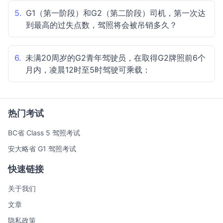
5.
G1（第一阶段）和G2（第二阶段）司机，第一次达
到最高的过失点数，驾照将会被吊销多久？
6.
未满20周岁的G2青年驾驶员，在取得G2牌照前6个
月内，凌晨12时至5时驾驶可乘载：
热门考试
BC省 Class 5 驾照考试
安大略省 G1 驾照考试
快速链接
关于我们
文章
隐私政策