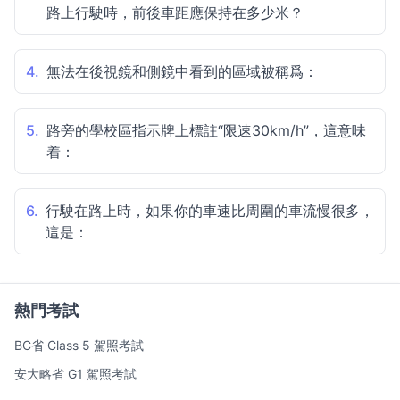
路上行駛時，前後車距應保持在多少米？
4.
無法在後視鏡和側鏡中看到的區域被稱爲：
5.
路旁的學校區指示牌上標註“限速30km/h”，這意味
着：
6.
行駛在路上時，如果你的車速比周圍的車流慢很多，
這是：
熱門考試
BC省 Class 5 駕照考試
安大略省 G1 駕照考試