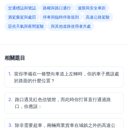
交通標誌與號誌
路權與路口通行
速限與安全車距
酒駕藥駕與處罰
停車與臨時停靠規則
高速公路駕駛
惡劣天氣與夜間駕駛
與其他道路使用者共處
相關題目
1.
當你準備在一條雙向車道上左轉時，你的車子應該處
於路面的什麼位置？
2.
路口遇見紅色信號燈，而此時你打算直行通過路
口，你應該：
3.
除非需要超車，兩輛商業貨車在城鎮之外的高速公